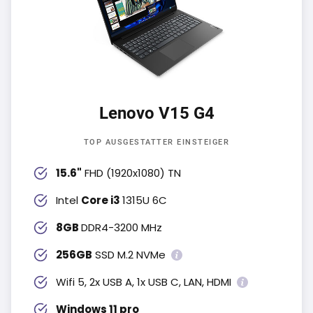
Lenovo V15 G4
TOP AUSGESTATTER EINSTEIGER
15.6"
FHD (1920x1080) TN
Intel
Core i3
1315U 6C
8GB
DDR4-3200 MHz
256GB
SSD M.2 NVMe
Wifi 5, 2x USB A, 1x USB C, LAN, HDMI
Windows 11 pro