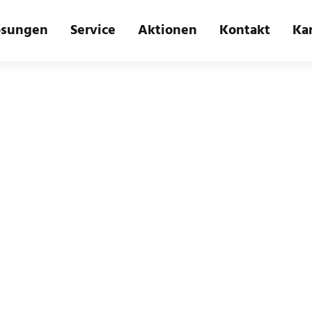
ösungen
Service
Aktionen
Kontakt
Kar
Fragen & Antworten
F.A.Q.
Home
FAQ