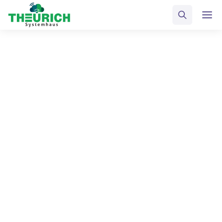
DISCLAIMBER
Impressum
Weitere Informationen zum Datenschutz in unserem
Unternehmen finden Sie
hier
.
Impressum:
Theurich Systemhaus GmbH
Geschäftsführer: Roland Theurich, Alexander Blum
Am Göpelteich 2, 02708 Kittlitz
Telefon: +49 (0) 3585 / 47 20 0