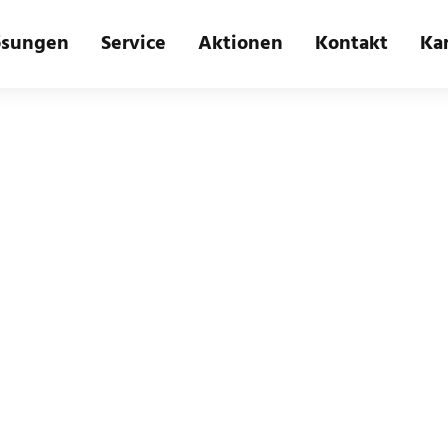
ösungen
Service
Aktionen
Kontakt
Kar
ALL POSTS TAGGED
Development
Home
Blog
Development